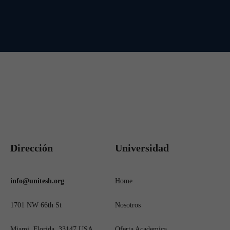
Dirección
Universidad
info@unitesh.org
Home
1701 NW 66th St
Nosotros
Miami, Florida, 33147 USA
Oferta Academica