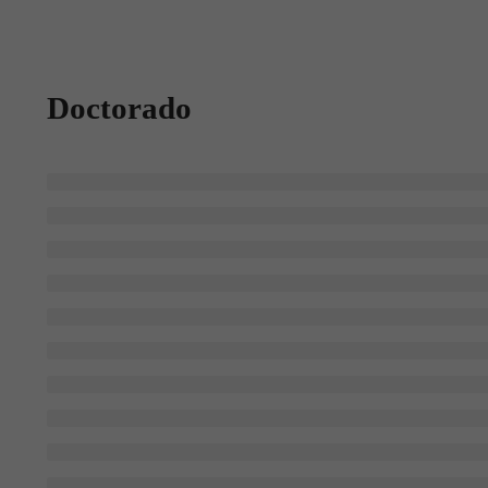
Doctorado
MANTENTE INFORMADO CON EL NUEVO LIBRO
DEL DECANO
Suscríbete a nuestro
boletín