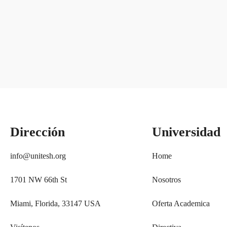
MANTENTE INFORMADO CON EL NUEVO LIBRO del decan
Suscríbete a nuestro boletín
Dirección
Universidad
info@unitesh.org
Home
1701 NW 66th St
Nosotros
Miami, Florida, 33147 USA
Oferta Academica