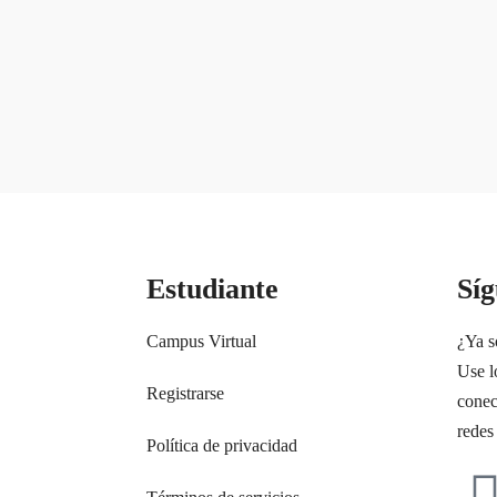
o
Estudiante
Sí
Campus Virtual
¿Ya s
Use l
Registrarse
conec
redes
Política de privacidad