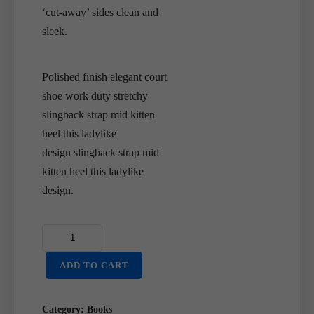
‘cut-away’ sides clean and
sleek.
Polished finish elegant court
shoe work duty stretchy
slingback strap mid kitten
heel this ladylike
design slingback strap mid
kitten heel this ladylike
design.
ADD TO CART
Category:
Books